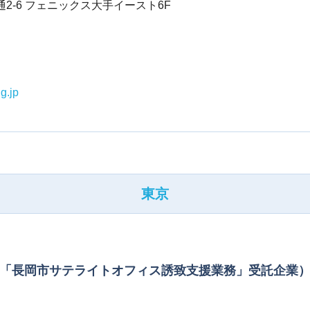
通2-6 フェニックス大手イースト6F
g.jp
東京
「長岡市サテライトオフィス誘致支援業務」受託企業